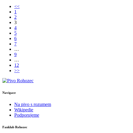
<<
1
2
3
4
5
6
7
…
9
…
12
>>
Navigace
Na pivo s rozumem
Wikipedie
Podporujeme
Fanklub Rohozec