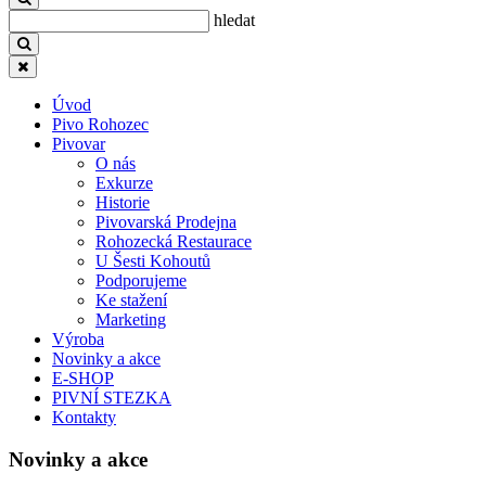
hledat
Úvod
Pivo Rohozec
Pivovar
O nás
Exkurze
Historie
Pivovarská Prodejna
Rohozecká Restaurace
U Šesti Kohoutů
Podporujeme
Ke stažení
Marketing
Výroba
Novinky a akce
E-SHOP
PIVNÍ STEZKA
Kontakty
Novinky a akce