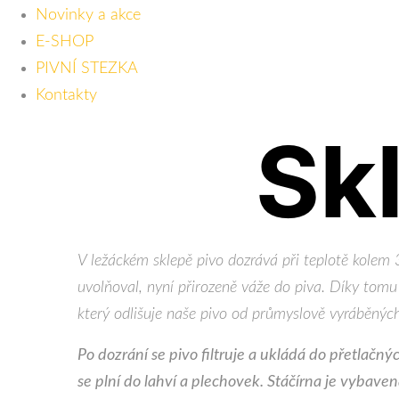
Novinky a akce
E-SHOP
PIVNÍ STEZKA
Kontakty
Sk
V ležáckém sklepě pivo dozrává při teplotě kolem 
uvolňoval, nyní přirozeně váže do piva. Díky tomu 
který odlišuje naše pivo od průmyslově vyráběnýc
Po dozrání se pivo filtruje a ukládá do přetlačn
se plní do lahví a plechovek. Stáčírna je vybaven