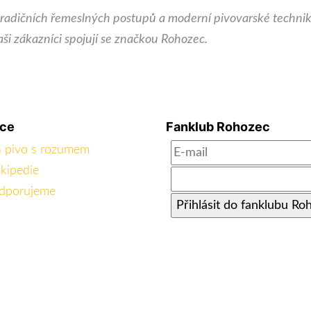
 tradičních řemeslných postupů a moderní pivovarské techn
 naši zákazníci spojují se značkou Rohozec.
ace
Fanklub Rohozec
 pivo s rozumem
kipedie
dporujeme