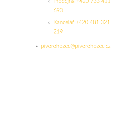
Prodejna +420 733 411
693
Kancelář +420 481 321
219
pivorohozec@pivorohozec.cz