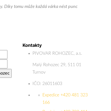
iky. Díky tomu může každá várka nést punc
Kontakty
PIVOVAR ROHOZEC, a.s.
Malý Rohozec 29, 511 01
Turnov
IČO: 26011603
Expedice +420 481 323
166