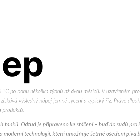
lep
3 °C po dobu několika týdnů až dvou měsíců. V uzavřeném prosto
získává výsledný nápoj jemné sycení a typický říz. Právě dlouh
h produktů.
ých tanků. Odtud je připraveno ke stáčení – buď do sudů pro 
a moderní technologií, která umožňuje šetrné ošetření piva bez