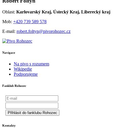
Robert Foltýn
Oblast:
Karlovarský Kraj,
Ústecký Kraj, Liberecký kraj
Mob:
+420 739 589 578
E-mail:
robert.foltyn@pivorohozec.cz
Navigace
Na pivo s rozumem
Wikipedie
Podporujeme
Fanklub Rohozec
Kontakty