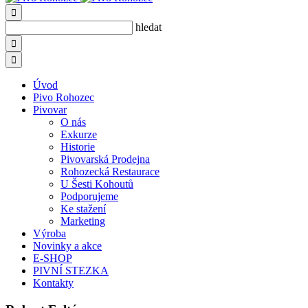
hledat
Úvod
Pivo Rohozec
Pivovar
O nás
Exkurze
Historie
Pivovarská Prodejna
Rohozecká Restaurace
U Šesti Kohoutů
Podporujeme
Ke stažení
Marketing
Výroba
Novinky a akce
E-SHOP
PIVNÍ STEZKA
Kontakty