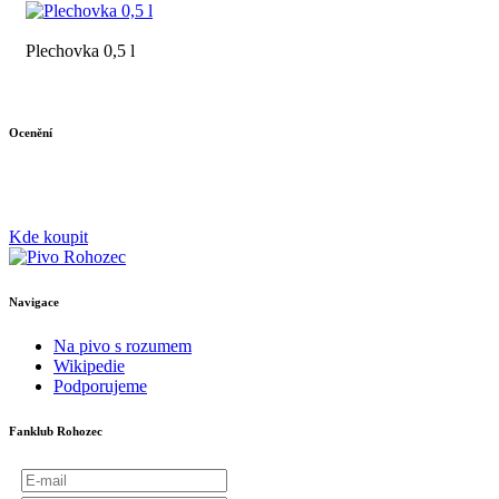
Plechovka 0,5 l
Ocenění
Kde koupit
Navigace
Na pivo s rozumem
Wikipedie
Podporujeme
Fanklub Rohozec