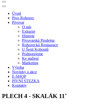
Úvod
Pivo Rohozec
Pivovar
O nás
Exkurze
Historie
Pivovarská Prodejna
Rohozecká Restaurace
U Šesti Kohoutů
Podporujeme
Ke stažení
Marketing
Výroba
Novinky a akce
E-SHOP
PIVNÍ STEZKA
Kontakty
PLECH 4 - SKALÁK 11˚