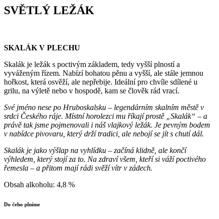
SVĚTLÝ LEŽÁK
SKALÁK V PLECHU
Skalák je ležák s poctivým základem, tedy vyšší plností a
vyváženým řízem. Nabízí bohatou pěnu a vyšší, ale stále jemnou
hořkost, která osvěží, ale nepřebije. Ideální pro chvíle sdílené u
grilu, na výletě nebo v hospodě, kam se člověk rád vrací.
Své jméno nese po Hruboskalsku – legendárním skalním městě v
srdci Českého ráje. Místní horolezci mu říkají prostě „Skalák“ – a
právě tak jsme pojmenovali i náš vlajkový ležák. Je pevným bodem
v nabídce pivovaru, který drží tradici, ale nebojí se jít s chutí dál.
Skalák je jako výšlap na vyhlídku – začíná klidně, ale končí
výhledem, který stojí za to. Na zdraví všem, kteří si váží poctivého
řemesla – a přitom mají rádi svěží vítr v zádech.
Obsah alkoholu: 4,8 %
Do čeho plníme