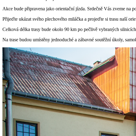
Akce bude připravena jako orientační jízda. Srdečně Vás zveme na p
Přijeďte ukázat svého plechového miláčka a projeďte si trasu naší orie
Celková délka trasy bude okolo 90 km po pečlivě vybraných silnicíc
Na trase budou umístěny jednoduché a zábavné soutěžní úkoly, samok