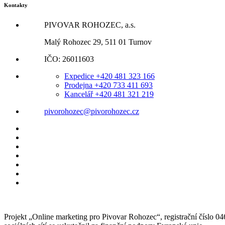
Kontakty
PIVOVAR ROHOZEC, a.s.
Malý Rohozec 29, 511 01 Turnov
IČO: 26011603
Expedice +420 481 323 166
Prodejna +420 733 411 693
Kancelář +420 481 321 219
pivorohozec@pivorohozec.cz
Projekt „Online marketing pro Pivovar Rohozec“, registrační číslo 046