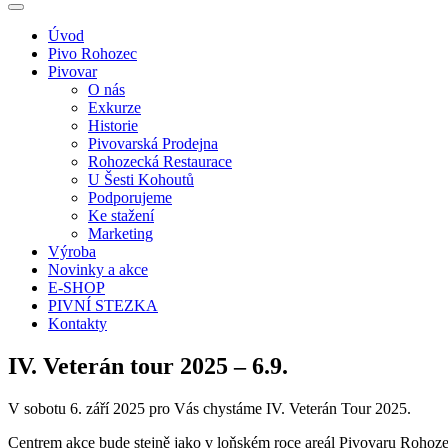
Úvod
Pivo Rohozec
Pivovar
O nás
Exkurze
Historie
Pivovarská Prodejna
Rohozecká Restaurace
U Šesti Kohoutů
Podporujeme
Ke stažení
Marketing
Výroba
Novinky a akce
E-SHOP
PIVNÍ STEZKA
Kontakty
IV. Veterán tour 2025 – 6.9.
V sobotu 6. září 2025 pro Vás chystáme IV. Veterán Tour 2025.
Centrem akce bude stejně jako v loňském roce areál Pivovaru Rohoze